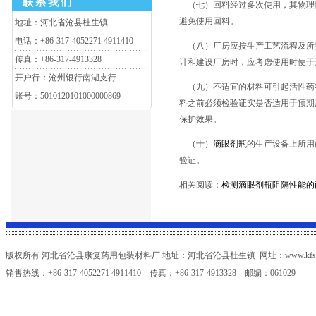
（七）回料经过多次使用，其物理
避免使用回料。
地址：河北省沧县杜生镇
电话：+86-317-4052271 4911410
（八）厂房应按生产工艺流程及所
传真：+86-317-4913328
计和建设厂房时，应考虑使用时便于
开户行：沧州银行南湖支行
（九）不适宜的材料可引起活性药
账号：5010120101000000869
料之前必须检验证实是否适用于预期
保护效果。
（十）
滴眼剂瓶
的生产设备上所用
验证。
相关阅读：
检测滴眼剂瓶阻隔性能的
版权所有 河北省沧县康复药用包装材料厂 地址：河北省沧县杜生镇 网址：www.kfsy.c
销售热线：+86-317-4052271 4911410 传真：+86-317-4913328 邮编：061029