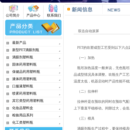
公司简介
产品中心
联系我们
双击自动滚屏
最新产品
PET的吹塑成型工艺受到以下六点
新型PET滴眼剂瓶
滴眼剂塑料瓶
（一）加热
固体药用塑料瓶
瓶坯加热温度一般来说，无色瓶坯
保健品药用塑料瓶
品成型情况具体调整。吹瓶生产工艺
液体药用塑料瓶
温度太低，机器启动时产品性能不稳
口服液塑料瓶
（二）拉伸杆
喷雾药用塑料瓶
其它类型药用塑料瓶
拉伸杆是在预吹的同时在预吹气配
化妆品塑料盒
上下垂直平稳移动。间隙过大，会造
检验用品系列
（三）模具
化工类塑料瓶
滴眼剂瓶生产过程中，要保持模具