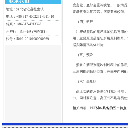
度变化，底部变重等缺陷。一般情况
地址：河北省沧县杜生镇
要求瓶身温度稍高，底部要求较低。
电话：+86-317-4052271 4911410
（四）瓶坯
传真：+86-317-4913328
开户行：沧州银行南湖支行
注塑成型后的瓶坯或加热后再用的瓶
用，主要原因是瓶坯所用原料型号、
账号：5010120101000000869
据实际情况具体对待。
（五）预吹
预吹在滴眼剂瓶吹制过程中的作用
三通阀推到预吹位置，并由单向阀配
（六）高压吹
高压吹的作用是使熔料充分伸展，
力。同时要注意，高压气不足容易使
相关阅读：
PET材料具备的五个特点